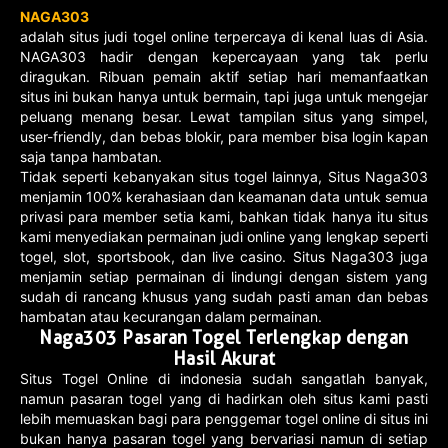
NAGA303
adalah situs judi togel online terpercaya di kenal luas di Asia.
NAGA303 hadir dengan kepercayaan yang tak perlu
diragukan. Ribuan pemain aktif setiap hari memanfaatkan
situs ini bukan hanya untuk bermain, tapi juga untuk mengejar
peluang menang besar. Lewat tampilan situs yang simpel,
user-friendly, dan bebas blokir, para member bisa login kapan
saja tanpa hambatan.
Tidak seperti kebanyakan situs togel lainnya, Situs Naga303
menjamin 100% kerahasiaan dan keamanan data untuk semua
privasi para member setia kami, bahkan tidak hanya itu situs
kami menyediakan permainan judi online yang lengkap seperti
togel, slot, sportsbook, dan live casino. Situs Naga303 juga
menjamin setiap permainan di lindungi dengan sistem yang
sudah di rancang khusus yang sudah pasti aman dan bebas
hambatan atau kecurangan dalam permainan.
Naga303 Pasaran Togel Terlengkap dengan
Hasil Akurat
Situs Togel Online di indonesia sudah sangatlah banyak,
namun pasaran togel yang di hadirkan oleh situs kami pasti
lebih memuaskan bagi para penggemar togel online di situs ini
bukan hanya pasaran togel yang bervariasi namun di setiap