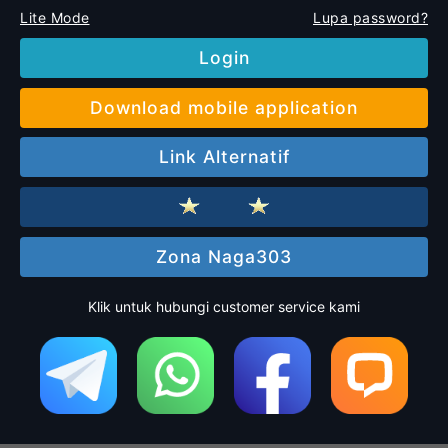
Lite Mode
Lupa password?
Login
Download mobile application
Link Alternatif
Zona Naga303
Klik untuk hubungi customer service kami