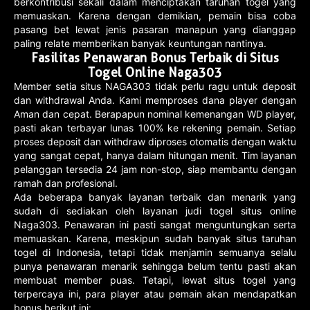
berkontribusi sekali dalam menciptakan taruhan togel yang
memuaskan. Karena dengan demikian, pemain bisa coba
pasang bet lewat jenis pasaran manapun yang dianggap
paling relate memberikan banyak keuntungan nantinya.
Fasilitas Penawaran Bonus Terbaik di Situs
Togel Online Naga303
Member setia situs NAGA303 tidak perlu ragu untuk deposit
dan withdrawal Anda. Kami memproses dana player dengan
Aman dan cepat. Berapapun nominal kemenangan WD player,
pasti akan terbayar lunas 100% ke rekening pemain. Setiap
proses deposit dan withdraw diproses otomatis dengan waktu
yang sangat cepat, hanya dalam hitungan menit. Tim layanan
pelanggan tersedia 24 jam non-stop, siap membantu dengan
ramah dan profesional.
Ada beberapa banyak layanan terbaik dan menarik yang
sudah di sediakan oleh layanan judi togel situs online
Naga303. Penawaran ini pasti sangat menguntungkan serta
memuaskan. Karena, meskipun sudah banyak situs taruhan
togel di Indonesia, tetapi tidak menjamin semuanya selalu
punya penawaran menarik sehingga belum tentu pasti akan
membuat member puas. Tetapi, lewat situs togel yang
terpercaya ini, para player atau pemain akan mendapatkan
bonus berikut ini: