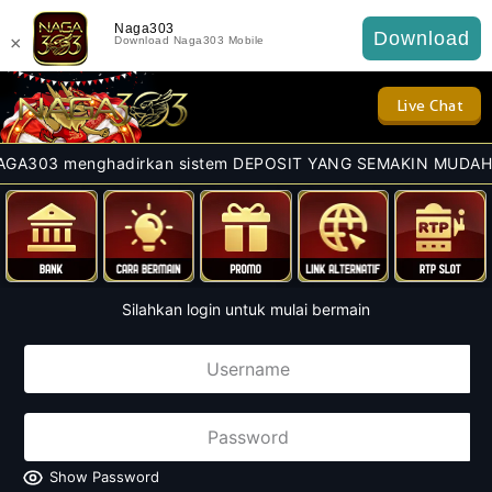
Naga303
Download
×
Download Naga303 Mobile
Live Chat
303 menghadirkan sistem DEPOSIT YANG SEMAKIN MUDAH Dengan 
Silahkan login untuk mulai bermain
Show Password